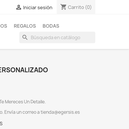
shopping_cart

Carrito
(0)
Iniciar sesión
ROS
REGALOS
BODAS
search
ERSONALIZADO
Te Mereces Un Detalle.
. Envía un correo a
tienda@egersis.es
 S