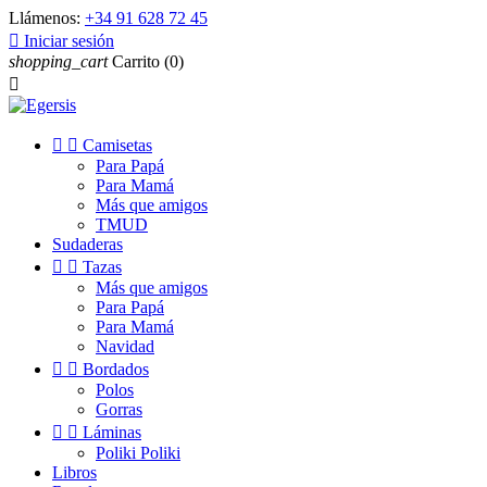
Llámenos:
+34 91 628 72 45

Iniciar sesión
shopping_cart
Carrito
(0)



Camisetas
Para Papá
Para Mamá
Más que amigos
TMUD
Sudaderas


Tazas
Más que amigos
Para Papá
Para Mamá
Navidad


Bordados
Polos
Gorras


Láminas
Poliki Poliki
Libros