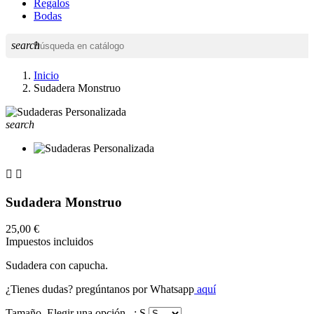
Regalos
Bodas
search
Inicio
Sudadera Monstruo
search


Sudadera Monstruo
25,00 €
Impuestos incluidos
Sudadera con capucha.
¿Tienes dudas? pregúntanos por Whatsapp
aquí
Tamaño. Elegir una opción...: S