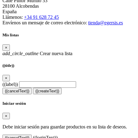
Calle Pintor Murillo 33
28100 Alcobendas
España
Llámenos:
+34 91 628 72 45
Envíenos un mensaje de correo electrónico:
tienda@egersis.es
Mis listas
×
add_circle_outline
Crear nueva lista
((title))
×
((label))
((cancelText))
((createText))
Iniciar sesión
×
Debe iniciar sesión para guardar productos en su lista de deseos.
((loginText))
((cancelText))