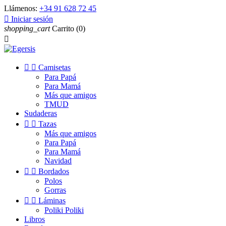
Llámenos:
+34 91 628 72 45

Iniciar sesión
shopping_cart
Carrito
(0)



Camisetas
Para Papá
Para Mamá
Más que amigos
TMUD
Sudaderas


Tazas
Más que amigos
Para Papá
Para Mamá
Navidad


Bordados
Polos
Gorras


Láminas
Poliki Poliki
Libros