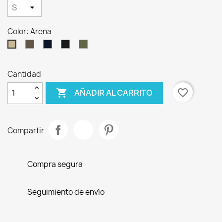
Color: Arena
Nogal
Marino
Plomo
Verde
Arena
oscuro
Militar
Cantidad

favorite_border
AÑADIR AL CARRITO
Compartir
Compra segura
Seguimiento de envío